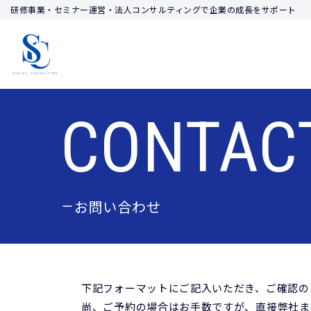
研修事業・セミナー運営・法人コンサルティングで企業の成長をサポート
コ
ン
テ
ン
ツ
CONTAC
へ
ス
キ
ッ
お問い合わせ
プ
下記フォーマットにご記入いただき、ご確認の
尚、ご予約の場合はお手数ですが、直接弊社ま